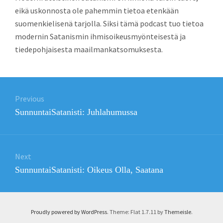
eikä uskonnosta ole pahemmin tietoa etenkään
suomenkielisenä tarjolla. Siksi tämä podcast tuo tietoa
modernin Satanismin ihmisoikeusmyönteisestä ja
tiedepohjaisesta maailmankatsomuksesta.
Post
Previous
navigation
Previous
SunnuntaiSatanisti: Juhlahumussa
post:
Next
Next
SunnuntaiSatanisti: Oikeus Olla, Saatana
post:
Proudly powered by WordPress
. Theme: Flat 1.7.11 by
Themeisle
.