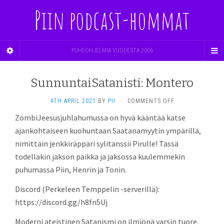
Piin podcast-hommat
PUHEOHJELMIA VUODESTA 2006
SunnuntaiSatanisti: Montero
ON
4TH APRIL 2021
BY
PII
·
COMMENTS OFF
SUNNUNTAISATAN
ZombiJeesusjuhlahumussa on hyvä kääntää katse
MONTERO
ajankohtaiseen kuohuntaan Saatanamyytin ympärillä,
nimittäin jenkkiräppäri sylitanssii Pirulle! Tässä
todellakin jakson paikka ja jaksossa kuulemmekin
puhumassa Piin, Henrin ja Tonin.
Discord (Perkeleen Temppelin -serverillä):
https://discord.gg/h8fn5Uj
Moderni ateistinen Satanismi on ilmiönä varsin tuore,