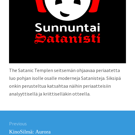
The Satanic Templen seitsemän ohjaavaa periaatetta
luo pohjan isolle osalle moderneja Satanisteja. Siksipä
onkin perusteltua katsahtaa näihin periaatteisiin
analyyttisellä ja kriittiselläkin otteella.
Post
Previous
navigation
Previous
KinoSilmä: Aurora