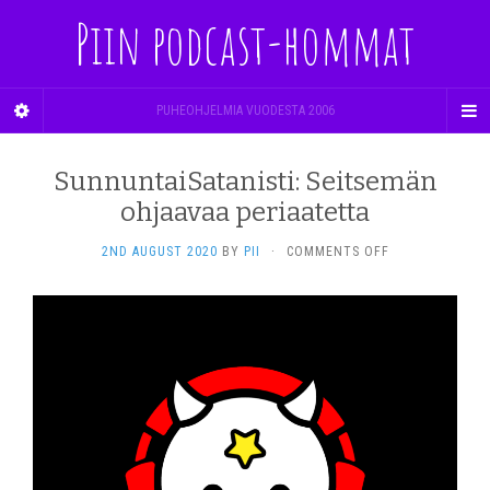
Piin podcast-hommat
PUHEOHJELMIA VUODESTA 2006
SunnuntaiSatanisti: Seitsemän
ohjaavaa periaatetta
ON
2ND AUGUST 2020
BY
PII
·
COMMENTS OFF
SUNNUNTAISATA
SEITSEMÄN
OHJAAVAA
PERIAATETTA