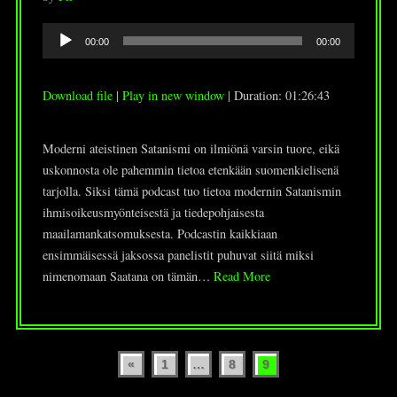
Audio
00:00
00:00
Player
Download file
|
Play in new window
|
Duration: 01:26:43
Moderni ateistinen Satanismi on ilmiönä varsin tuore, eikä
uskonnosta ole pahemmin tietoa etenkään suomenkielisenä
tarjolla. Siksi tämä podcast tuo tietoa modernin Satanismin
ihmisoikeusmyönteisestä ja tiedepohjaisesta
maailamankatsomuksesta. Podcastin kaikkiaan
ensimmäisessä jaksossa panelistit puhuvat siitä miksi
nimenomaan Saatana on tämän…
Read More
Posts
«
1
…
8
9
pagination