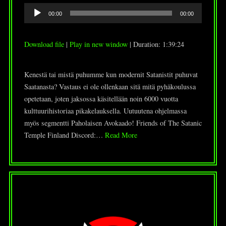
Audio
00:00
00:00
Player
Download file
|
Play in new window
|
Duration: 1:39:24
Kenestä tai mistä puhumme kun modernit Satanistit puhuvat
Saatanasta? Vastaus ei ole ollenkaan sitä mitä pyhäkoulussa
opetetaan, joten jaksossa käsitellään noin 6000 vuotta
kulttuurihistoriaa pikakelauksella. Uutuutena ohjelmassa
myös segmentti Paholaisen Avokaado! Friends of The Satanic
Temple Finland Discord:…
Read More