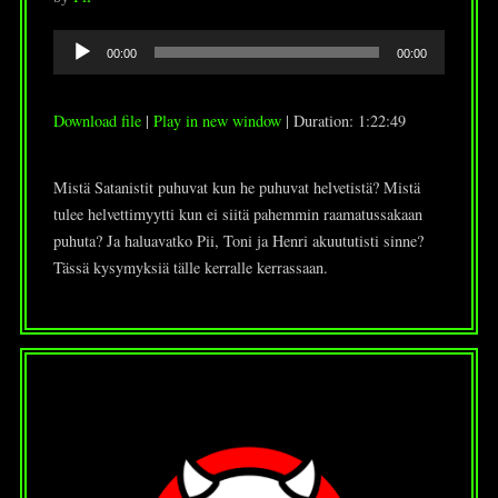
Audio
00:00
00:00
Player
Download file
|
Play in new window
|
Duration: 1:22:49
Mistä Satanistit puhuvat kun he puhuvat helvetistä? Mistä
tulee helvettimyytti kun ei siitä pahemmin raamatussakaan
puhuta? Ja haluavatko Pii, Toni ja Henri akuututisti sinne?
Tässä kysymyksiä tälle kerralle kerrassaan.