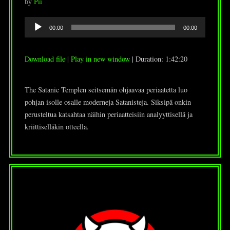
by
Pii
Audio
00:00
00:00
Player
Download file
|
Play in new window
|
Duration: 1:42:20
The Satanic Templen seitsemän ohjaavaa periaatetta luo
pohjan isolle osalle moderneja Satanisteja. Siksipä onkin
perusteltua katsahtaa näihin periaatteisiin analyyttisellä ja
kriittiselläkin otteella.