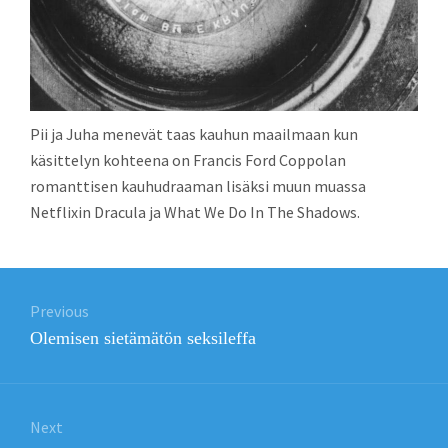
Pii ja Juha menevät taas kauhun maailmaan kun
käsittelyn kohteena on Francis Ford Coppolan
romanttisen kauhudraaman lisäksi muun muassa
Netflixin Dracula ja What We Do In The Shadows.
Post
Previous
navigation
Previous
Olemisen sietämätön seksileffa
post:
Next