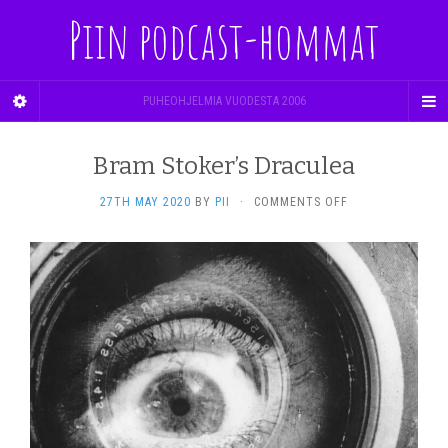
Piin podcast-hommat
PUHEOHJELMIA VUODESTA 2006
Bram Stoker’s Draculea
ON
27TH MAY 2020
BY
PII
·
COMMENTS OFF
BRAM
STOKER’S
DRACULEA