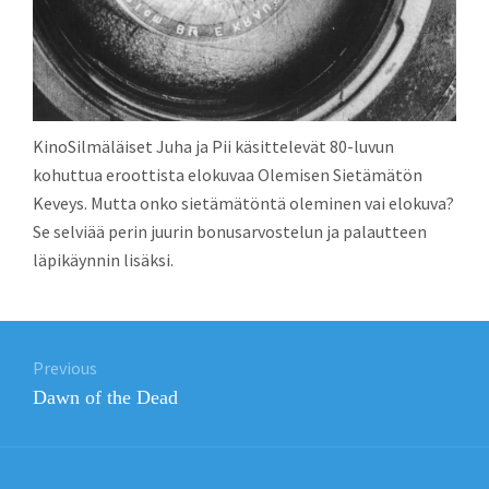
KinoSilmäläiset Juha ja Pii käsittelevät 80-luvun
kohuttua eroottista elokuvaa Olemisen Sietämätön
Keveys. Mutta onko sietämätöntä oleminen vai elokuva?
Se selviää perin juurin bonusarvostelun ja palautteen
läpikäynnin lisäksi.
Post
Previous
navigation
Previous
Dawn of the Dead
post: