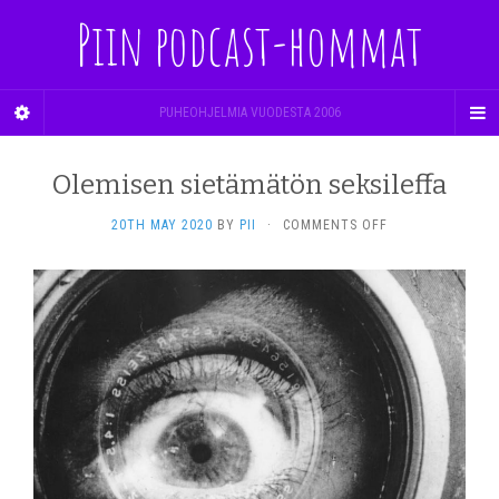
Piin podcast-hommat
PUHEOHJELMIA VUODESTA 2006
Olemisen sietämätön seksileffa
ON
20TH MAY 2020
BY
PII
·
COMMENTS OFF
OLEMISEN
SIETÄMÄTÖN
SEKSILEFFA